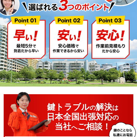
鍵トラブル
解決
の
は
日本全国出張対応
の
当社
ご相談！
へ