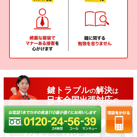
鍵トラブル
解決
の
は
日本全国出張対応
の
当社
ご相談！
へ