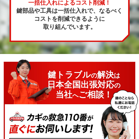
一括仕入れによるコスト削減！
鍵部品や工具は一括仕入れで、なるべく
コストを削減できるように
取り組んでいます。
鍵トラブル
解決
の
は
日本全国出張対応
の
当社
ご相談！
へ